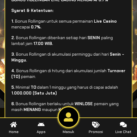
Syarat & Ketentuan:
1.
Bonus Rollingan untuk semua permainan
Live Casino
mencapai
0.7%.
2.
Bonus Rollingan diberikan setiap hari
SENIN
paling
lambat jam
17.00 WIB.
3.
Bonus Rollingan di akumulasi perminggu dari hari
Senin -
Minggu.
4.
Bonus Rollingan di hitung dari akumulasi jumlah
Turnover
(TO)
pemain.
5.
Minimal
TO
dalam 1 minggu yang harus di capai adalah
1.000.000 (Satu Juta)
6.
Bonus Rollingan berlaku untuk
WINLOSE
pemain yang
masih
MENANG
maupun
KALAH
.
7.
Bonus dan Kemenangan akan dibatalkan jika terdapat
Kesamaan
IP & Safety Bet
atau terindikasi melakukan
Home
Apps
Masuk
Promosi
Live Chat
kecurangan.